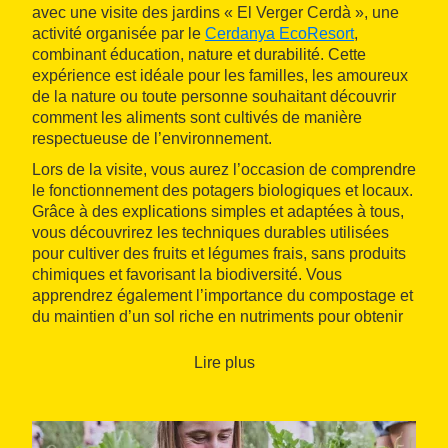
avec une visite des jardins « El Verger Cerdà », une
activité organisée par le
Cerdanya EcoResort
,
combinant éducation, nature et durabilité. Cette
expérience est idéale pour les familles, les amoureux
de la nature ou toute personne souhaitant découvrir
comment les aliments sont cultivés de manière
respectueuse de l’environnement.
Lors de la visite, vous aurez l’occasion de comprendre
le fonctionnement des potagers biologiques et locaux.
Grâce à des explications simples et adaptées à tous,
vous découvrirez les techniques durables utilisées
pour cultiver des fruits et légumes frais, sans produits
chimiques et favorisant la biodiversité. Vous
apprendrez également l’importance du compostage et
du maintien d’un sol riche en nutriments pour obtenir
des aliments de qualité.
Lire plus
Un des aspects essentiels de cette expérience est de
prendre conscience de l’origine des aliments que
nous consommons. La visite des jardins permet de
réfléchir à la relation entre notre alimentation et la