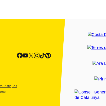
ouristiques
isme