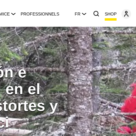
SHOP
MICE
PROFESSIONNELS
FR
ón e
 en el
tortes y
ci