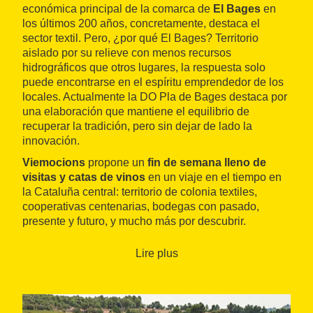
económica principal de la comarca de
El
Bages
en
los últimos 200 años, concretamente, destaca el
sector textil. Pero, ¿por qué El Bages? Territorio
aislado por su relieve con menos recursos
hidrográficos que otros lugares, la respuesta solo
puede encontrarse en el espíritu emprendedor de los
locales. Actualmente la DO Pla de Bages destaca por
una elaboración que mantiene el equilibrio de
recuperar la tradición, pero sin dejar de lado la
innovación.
Viemocions
propone un
fin de semana lleno de
visitas y catas de vinos
en un viaje en el tiempo en
la Cataluña central: territorio de colonia textiles,
cooperativas centenarias, bodegas con pasado,
presente y futuro, y mucho más por descubrir.
El sábado se realiza la visita guiada al
Museo de la
Lire plus
Colònia Vidal
en Puig-reig (visita teatralizada el
primer sábado de cada mes) y visita y cata en la
bodega Cooperativa de Artés
(Caves Artium). El día
termina con una cena en el
hotel del Mas de la Sala
,