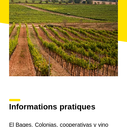
que también será el alojamiento donde pasar la
noche (habitación doble). El domingo se visita
Món
Sant Benet
con la exposición «Un día en la vida de
Ramon Casas» y acaba con la visita y cata en la
bodega Abadal
.
Para incluir transporte privado o personalizar la
estancia, hay que llamar cuando se reserve. Incluye
seguro de viaje.
Informations pratiques
El Bages. Colonias, cooperativas y vino