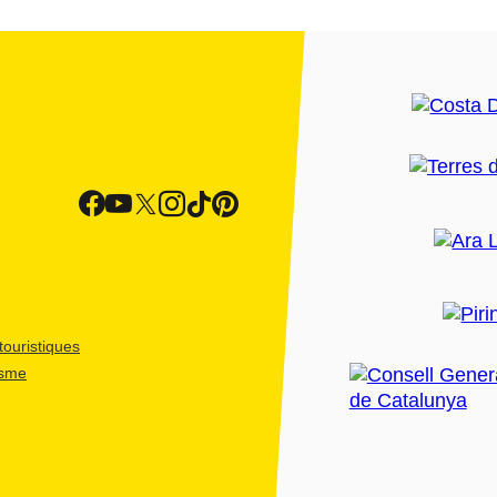
ouristiques
isme