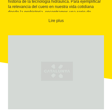
historia de la tecnología hidráulica. Para ejemplificar
la relevancia del cuero en nuestra vida cotidiana
desde la prehistoria, encontramos una serie de
objetos que construyen un paseo por diversas
Lire plus
épocas. El uso de los objetos creados es paralelo a la
historia de la tecnología; algunos ejemplos de ello
son los aperos para los animales de tiro o las correas
para los ejes de transmisión de las fábricas, que
hacían mover el sistema de poleas para transmitir la
energía del motor hasta cada máquina, como, por
ejemplo, los telares.
El edificio de Cal Granotes fue una curtiduría desde
1763, donde se trabajaba la piel. La preparación y el
curtido se desarrollaban en la planta baja, conocida
como “ribera”, y las labores de secado y acabado se
llevaban a cabo en la planta superior, conocida como
“tendedero”. El trabajo en la curtiduría era manual,
aunque, a lo largo del tiempo, se fueron
perfeccionando los procesos, las herramientas y su
mecanización.