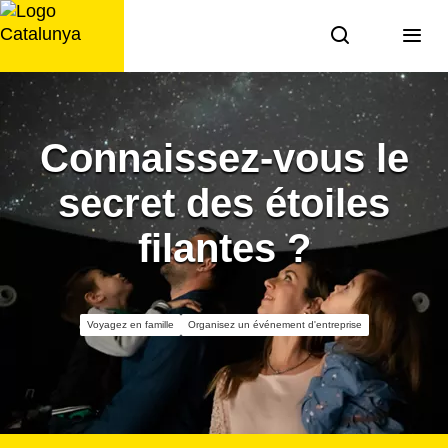
Aller
au
contenu
Connaissez-vous le
secret des étoiles
filantes ?
Voyagez en famille
Organisez un événement d'entreprise