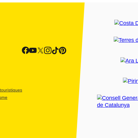
ouristiques
isme