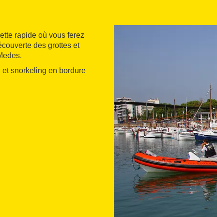
ette rapide où vous ferez
découverte des grottes et
 Medes.
on et snorkeling en bordure