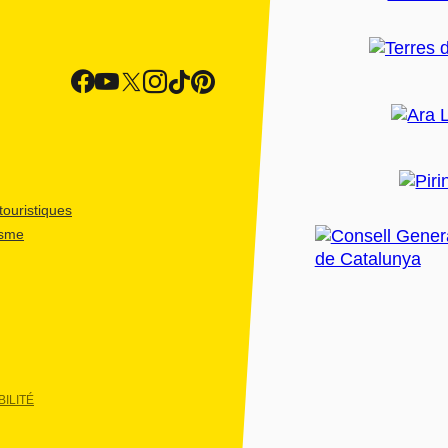
ouristiques
isme
ILITÉ