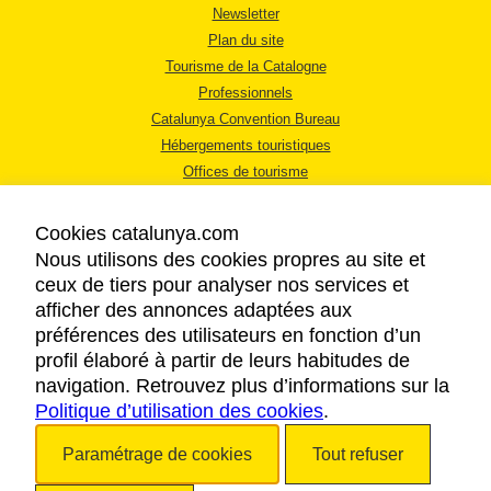
Newsletter
Plan du site
Tourisme de la Catalogne
Professionnels
Catalunya Convention Bureau
Hébergements touristiques
Offices de tourisme
Cookies catalunya.com
Nous utilisons des cookies propres au site et
ceux de tiers pour analyser nos services et
afficher des annonces adaptées aux
MENTIONS LÉGALES
préférences des utilisateurs en fonction d’un
RÈGLES DE CONFIDENTIALITÉ
profil élaboré à partir de leurs habitudes de
COOKIES
navigation. Retrouvez plus d’informations sur la
Politique d’utilisation des cookies
ACCESSIBILITÉ
.
Paramétrage de cookies
Tout refuser
Copyright © 2026. Tourisme de la Catalogne. Tous droits réservés.