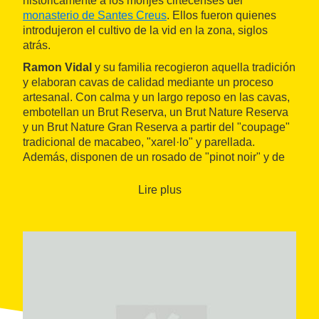
históricamente a los monjes cirtecenses del
monasterio de Santes Creus
. Ellos fueron quienes
introdujeron el cultivo de la vid en la zona, siglos
atrás.
Ramon Vidal
y su familia recogieron aquella tradición
y elaboran cavas de calidad mediante un proceso
artesanal. Con calma y un largo reposo en las cavas,
embotellan un Brut Reserva, un Brut Nature Reserva
y un Brut Nature Gran Reserva a partir del "coupage"
tradicional de macabeo, "xarel·lo" y parellada.
Además, disponen de un rosado de "pinot noir" y de
un Blanc de Noirs hecho con "pinot noir" y "xarel·lo".
Lire plus
Las visitas a sus instalaciones permiten conocer de
primera mano cómo se elabora un cava siguiendo el
método tradicional
e incluyen la cata de dos
productos.