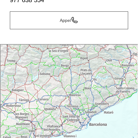
977 638 554
Appel