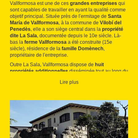
Vallformosa est une de ces
grandes entreprises
qui
sont capables de travailler en ayant la qualité comme
objetif principal. Située près de l'ermitage de
Santa
María de Vallformosa
, à la commune de
Vilobí del
Penedès
, elle a son siège central dans la
propriété
dite La Sala
, documentée depuis le 10e siècle. Là-
bas la
ferme Vallformosa
a été construite (15e
siècle), résidence de la
famille Domènech
,
propriétaire de l'entreprise.
Outre La Sala, Vallformosa dispose de
huit
propriétés additionnelles
disséminée tout au long du
territoire de l'appellation d'origine
DO Penedès
. Ceci
Lire plus
lui permet de cultiver les variétés de vigne adéquates
à chaque terrain et microclimat pour obtenir le meilleur
fruit. Les 397 hectares de
vignobles propres
ne
représente qu'un tiers des raisins nécessaires pour
six millions de bouteilles
de vin et cava qu'ils
élaborent chaque année. Ils achètent le reste à une
centaine de fournisseurs. Actuellement, ils travaillent
avec un large éventail de variétés : muscat de
Frontignan et d'Alejandrie, chardonnay, pinot noir,