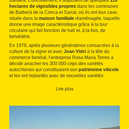
Barberà. Concrètement, il disposent de quelques
110
hectares de vignobles propres
dans les communes
de Barberà de la Conca et Sarral, où ils ont leur cave,
située dans la
maison familiale
réaménagée, laquelle
donne une image caractérisitique grâce à la tour
circulaire qui fait fonction de hall et, à la fois, de
belvédère.
En 1978, après plusieurs génératinos consacrées à la
culture de la vigne et avec
Joan Vidri
à la tête du
commerce familial, l'entreprise Rosa Maria Torres a
décidé arracher les 300 000 ceps des variétés
autochtones qui constituaient son
patrimoine viticole
et les ont replantés avec de nouvelles variétés
provenant de la France : cabernet sauvignon,
cabernet franc, pinot noir, syrah, chardonnay et
Lire plus
viognier
. Ils étaient les premiers à importer cette
dernière variété à la Catalogne. Actuellement, ils
disposent également de ceps de macabeu.
En plus d'
innover
en matière de viticulture, les
connaissances de Vidri relatives aux systèmes de
travails français lui ont permis d'incorporer des