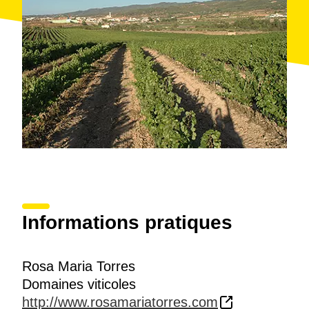
machines révolutionnaires
pour cette époque, tels
les
treillis
ou la première
machine à vendanger
de la
région, le tout dans le but d'accorder une attention
maximale au vignoble, où, selon eux, réside la clé de
l'élaboration d'un bon vin ou cava.
La nouvelle génération, grâce aux jeunes
Enric Vidri
et l'œnologue Daniel Pedro
, a modernisé le style
des vins, en plus d'initier une dynamique propre de
distribution avec un certain succès dans les
communes de Tarragone.
La cave réalise des
visites guidées
et une
dégustation de vins dans leurs équipements sur
réservation à l'avance.
Informations pratiques
Rosa Maria Torres
Domaines viticoles
http://www.rosamariatorres.com