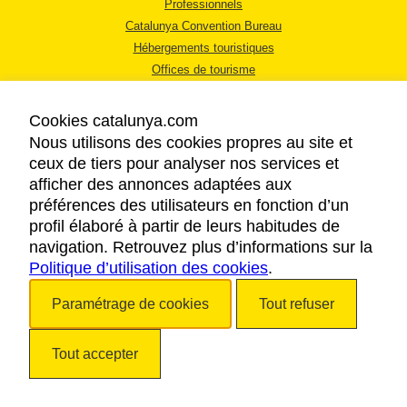
Professionnels
Catalunya Convention Bureau
Hébergements touristiques
Offices de tourisme
Cookies catalunya.com
Nous utilisons des cookies propres au site et
ceux de tiers pour analyser nos services et
afficher des annonces adaptées aux
MENTIONS LÉGALES
préférences des utilisateurs en fonction d’un
RÈGLES DE CONFIDENTIALITÉ
profil élaboré à partir de leurs habitudes de
COOKIES
navigation. Retrouvez plus d’informations sur la
Politique d’utilisation des cookies
ACCESSIBILITÉ
.
Paramétrage de cookies
Tout refuser
Copyright © 2026. Tourisme de la Catalogne. Tous droits réservés.
Tout accepter