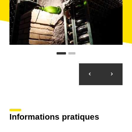
international en agriculture biodynamique Demeter.
La visite aux caves offre un
parcours souterrain
complet
aux équipements de l'entreprise qui se
trouve au centre-ville de
Sant Sadurní d'Anoia
. Dans
ces locaux est réalisé tout le
processus du cava
,
depuis l'arrivée des raisins jusqu'à l'étiquetage des
bouteilles, en passant par l'élevage en lattes et la
clarification en pupitres.
Recaredo offre une
visite très didactique et
participative
, caractérisée par un dialogue constant
avec le visiteur, enrichie avec l'installation de
panneaux lumineux
où l'on peut voir tout ce qui a
trait à la viticulture. Toutefois, il n'est pas possible de
visiter le vignoble puisqu'il est réparti entre plusieurs
propriétés situées dans les communes de Sant
Sadurní, Subirats et Torrelavit.
Informations pratiques