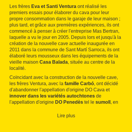
Les frères
Eva et Santi Ventura
ont réalisé les
premiers essais pour élaborer du cava pour leur
propre consommation dans le garaje de leur maison ;
plus tard, et grâce aux premières expériences, ils ont
commencé à penser à créer l'entreprise Mas Bertran,
laquelle a vu le jour en 2005. Depuis lors et jusqu'à la
création de la nouvelle cave actuelle inaugurée en
2011 dans la commune de Sant Martí Sarroca, ils ont
élaboré leurs mousseux dans les équipements de la
vieille maison
Casa Balada
, située au centre de la
localité.
Coïncidant avec la construction de la nouvelle cave,
les frères Ventura, avec la
famille Carbó
, ont décidé
d'abandonner l'appellation d'origine DO Cava et
innover dans les variétés autochtones
de
l'appellation d'origine
DO Penedès
tel le
sumoll
, en
plus des variétés traditionnelles xarello, macabeu et
parellada.
Lire plus
Les responsables de la cave ont vu leur rêve devenir
réalité, alimenté par les souvenirs d'enfance dans les