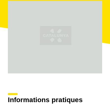
vignobles de la famille , grâce à l'élaboration des
mousseux Balma, Argila et Argila Rosé et les vins Nutt
et Nutt Rosé. Ils commercialisent 60% de la
production en Catalogne et le reste est distribué en
Espagne et à l'étranger (Angleterre, Japon, Mexique,
Suisse, Colombie, Danemark et Bélgique).
Actuellement ils envisagent s'introduire
progressivement dans les marchés russe, chinois et
américain.
Les
visites
de la nouvelle cave, sur réservation à
l'avance, comprennent une explication relative au
processus d'élaboration des cavas et dégustation.
Informations pratiques