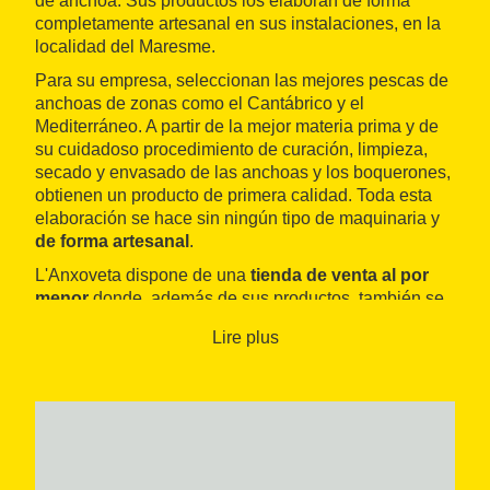
de anchoa. Sus productos los elaboran de forma
completamente artesanal en sus instalaciones, en la
localidad del Maresme.
Para su empresa, seleccionan las mejores pescas de
anchoas de zonas como el Cantábrico y el
Mediterráneo. A partir de la mejor materia prima y de
su cuidadoso procedimiento de curación, limpieza,
secado y envasado de las anchoas y los boquerones,
obtienen un producto de primera calidad. Toda esta
elaboración se hace sin ningún tipo de maquinaria y
de forma artesanal
.
L'Anxoveta dispone de una
tienda de venta al por
menor
donde, además de sus productos, también se
puede adquirir una amplia oferta de productos
Lire plus
envasados y conservas que obtienen de proveedores
de confianza. Hay conservas de pescado, caviar, atún
o ahumados.