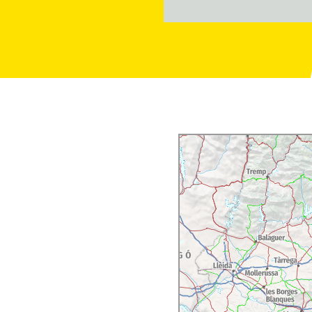
e, sans oublier les
enedès et Cava
.