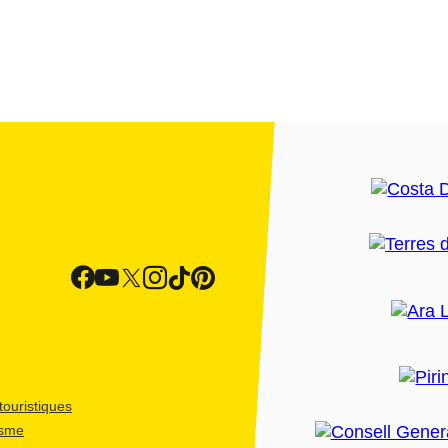
ouristiques
isme