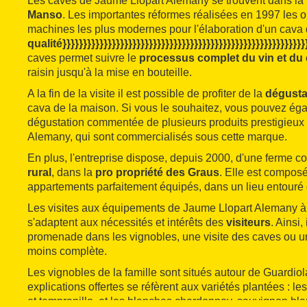
Les caves de Jaume Llopart Alemany se trouvent dans l
Manso
. Les importantes réformes réalisées en 1997 les 
machines les plus modernes pour l'élaboration d'un cava
qualité}}}}}}}}}}}}}}}}}}}}}}}}}}}}}}}}}}}}}}}}}}}}}}}}}}}}}}}}}}}
caves permet suivre le
processus complet du vin et du
raisin jusqu'à la mise en bouteille.
A la fin de la visite il est possible de profiter de la
dégusta
cava de la maison. Si vous le souhaitez, vous pouvez éga
dégustation commentée de plusieurs produits prestigieux
Alemany, qui sont commercialisés sous cette marque.
En plus, l'entreprise dispose, depuis 2000, d'une ferme 
rural
, dans la
pro propriété des Graus
. Elle est compos
appartements parfaitement équipés, dans un lieu entouré 
Les visites aux équipements de Jaume Llopart Alemany 
s'adaptent aux nécessités et intérêts des
visiteurs
. Ainsi,
promenade dans les vignobles, une visite des caves ou u
moins complète.
Les vignobles de la famille sont situés autour de Guardiol
explications offertes se réfèrent aux variétés plantées : le
et tempranillo, et les blanches chardonnay, sauvignon bla