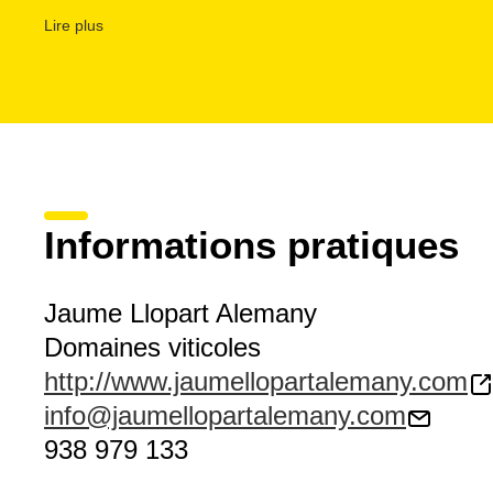
parellada, et les travaux réalisés selon l'époque de l'anné
Lire plus
questions plus génériques sur les appellations d'origine
P
Informations pratiques
Jaume Llopart Alemany
Domaines viticoles
http://www.jaumellopartalemany.com
info@jaumellopartalemany.com
938 979 133