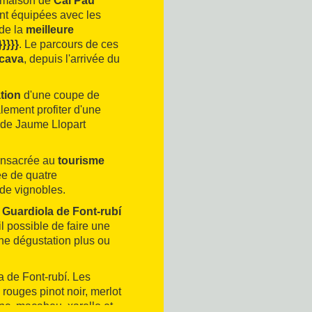
a maison de
Cal Pau
ont équipées avec les
 de la
meilleure
}}}}}
. Le parcours de ces
 cava
, depuis l'arrivée du
tion
d'une coupe de
lement profiter d'une
 de Jaume Llopart
consacrée au
tourisme
ée de quatre
de vignobles.
à
Guardiola de Font-rubí
 il possible de faire une
ne dégustation plus ou
a de Font-rubí. Les
s rouges pinot noir, merlot
nc, macabeu, xarello et