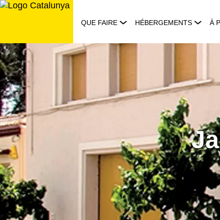
Aller
au
QUE FAIRE
HÉBERGEMENTS
À 
contenu
Ja