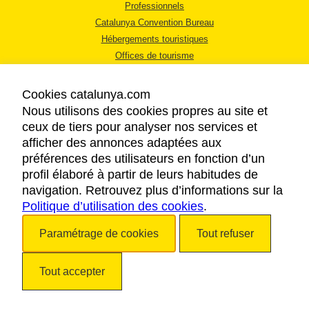
Professionnels
Catalunya Convention Bureau
Hébergements touristiques
Offices de tourisme
Cookies catalunya.com
Nous utilisons des cookies propres au site et
ceux de tiers pour analyser nos services et
afficher des annonces adaptées aux
MENTIONS LÉGALES
préférences des utilisateurs en fonction d’un
RÈGLES DE CONFIDENTIALITÉ
profil élaboré à partir de leurs habitudes de
COOKIES
navigation. Retrouvez plus d’informations sur la
Politique d’utilisation des cookies
ACCESSIBILITÉ
.
Paramétrage de cookies
Tout refuser
Copyright © 2026. Tourisme de la Catalogne. Tous droits réservés.
Tout accepter