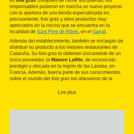
en
foie gras
. Después de cerrar sus puertas, los
responsables pusieron en marcha un nuevo proyecto
con la apertura de una tienda especializada en,
precisamente,
foie gras
y otros productos muy
apreciados en la cocina que se encuentra en la
localidad de
Sant Pere de Ribes
, en el
Garraf
.
Además del establecimiento, también se encargan de
distribuir su producto a los mejores restaurantes de
Cataluña. Su
foie gras
lo obtienen únicamente de un
único proveedor, la
Maison Lafitte
, de reconocido
prestigio y ubicada en la región de las Landas, en
Francia. Además, buena parte de sus conocimientos
sobre el mundo del
foie gras
los obtuvieron de la
mano del chef Claude Meco, con una estrella
Michelin.
Lire plus
Entre los productos que ofrecen en su tienda está
el
micuit
, el
foie gras
en conserva, a la sal o crudo
.
También tienen otros productos de alta calidad para
acompañar su producto estrella, como por ejemplo
quesos
(sobre todo franceses),
mermeladas
,
sales y
especias
o
conservas del mar
.