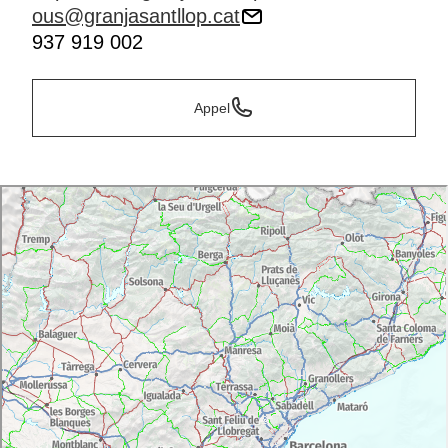
ous@granjasantllop.cat
937 919 002
Appel