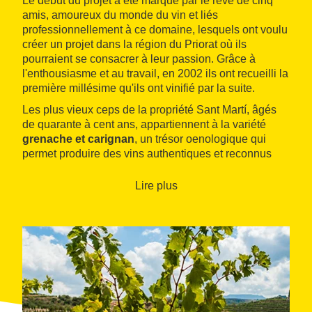
Le début du projet a été marqué par le rêve de cinq
amis, amoureux du monde du vin et liés
professionnellement à ce domaine, lesquels ont voulu
créer un projet dans la région du Priorat où ils
pourraient se consacrer à leur passion. Grâce à
l'enthousiasme et au travail, en 2002 ils ont recueilli la
première millésime qu'ils ont vinifié par la suite.
Les plus vieux ceps de la propriété Sant Martí, âgés
de quarante à cent ans, appartiennent à la variété
grenache et carignan
, un trésor oenologique qui
permet produire des vins authentiques et reconnus
dans le monde entier. En ce sens, l'appellation à
laquelle il a ppartiennent ont également de l'influence
Lire plus
; l'appellation d'origine qualifiée
DOQ Priorat
est une
des régions vinicoles en mode et son renom dépasse
les frontières.
Il y a quelques années, ils ont étendu la production
aux variétés de cabernet sauvignon, grenache, syrah
et merlot. Des vignes de la cave Costers del Priorat
sont cultivés dans de petites terrasses en raison du
relief abrupt, dans lesquelles la production est très