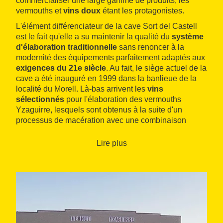
commercialiser une large gamme de produits, les
vermouths et
vins doux
étant les protagonistes.
L'élément différenciateur de la cave Sort del Castell
est le fait qu'elle a su maintenir la qualité du
système
d'élaboration traditionnelle
sans renoncer à la
modernité des équipements parfaitement adaptés aux
exigences du 21e siècle
. Au fait, le siège actuel de la
cave a été inauguré en 1999 dans la banlieue de la
localité du Morell. Là-bas arrivent les
vins
sélectionnés
pour l'élaboration des vermouths
Yzaguirre, lesquels sont obtenus à la suite d'un
processus de macération avec une combinaison
d'une centaine d'
herbes aromatiques
, suivant une
formule secrète transmise de génération en
Lire plus
génération depuis le 19e siècle.
L'entreprise Yzaguirre, fondée par l'homme d'affaire
basque qui porte ce même nom de famille , a été
acquise durant les années trente par la famille
Simó
,
qui élaborait aussi un grand vermouth qui porte le
nom familial . Vers la fin des années soixante-dix, les
deux vermouths ont été acquis par la
famillesalla
,