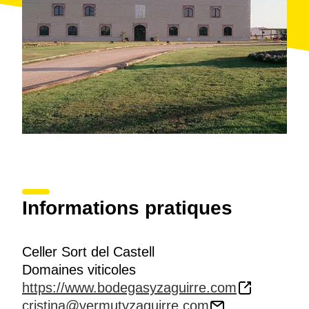
laquelle a maintenu les deux lignes de vermouth
artisanal Simó et Yzaguirre et a atteint une croissance
importante avec une production de
trois millions et
demi litres de vermouth
, plus d'un million de litres de
sangria
et quelques 300 000 litres de vins doux.
La visite de la cave Sort del Castell est intéressante
vu qu'elle permet de connaitre le
processus
complexe de création
du vermouth par un des
élaborateurs les plus prestigieux. Par ailleurs, il est
possible de
déguster
leurs produits et les acheter à la
boutique
qui se trouve sur place.
Informations pratiques
Celler Sort del Castell
Domaines viticoles
https://www.bodegasyzaguirre.com
cristina@vermutyzaguirre.com