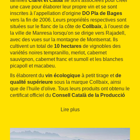
familles
Claret et Catllà
se sont associées pour créer
une cave pour élaborer leur propre vin et se sont
inscrites à l'appellation d'origine
DO Pla de Bages
vers la fin de 2006. Leurs propriétés respectives sont
situées sur le flanc de la côte de
Collbaix
, à l'ouest de
la ville de Manresa lorsqu'on se dirige vers Rajadell,
avec des vues sur la montagne de Montserrat. Ils
cultivent un total de
10 hectares
de vignobles des
variétés noires tempranillo, merlot, cabernet
sauvignon, cabernet franc et sumoll et les blanches
picapoll et macabeu.
Ils élaborent du
vin écologique
à petit tirage et
de
qualité supérieure
sous la marque Collbaix, ainsi
que de l'huile d'olive. Tous leurs produits ont obtenu le
certificat officiel du
Consell Català de la Producció
Agrària Ecològica
(CCPAE).
Lire plus
Les visiteurs peuvent voir
les vignobles et la cave
,
parfaitement intégrée dans le paysage malgré le fait
qu'elle dispose de technologie dernier cri. En outre, il
est possible de
déguster leurs vins
et même de les
acheter sur place. Le Celler el Molí offre aussi des