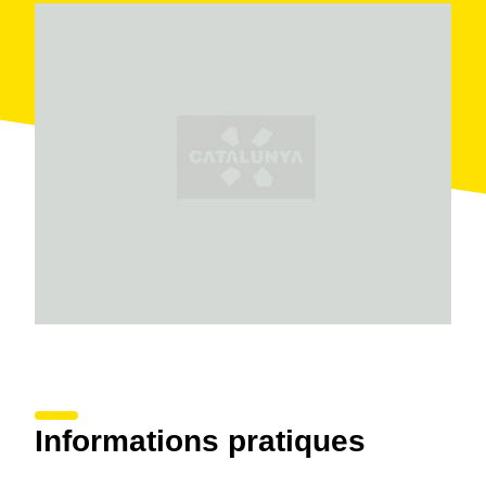
Quant à l'emmagasinage, ils disposent de
3 500
barriques de chêne américain et français
pour
obtenir des vins d'
élevage, garde et grande garde
de grande qualité. Ils sont commercialisé sous les
marques Cristalino Jaume Serra, Heredad de
Padruell, Opera Prima, Jaume Serra et Viña del Mar ;
ces deux dernières étant incluses sous les
appellations d'origine
DO Penedès et Catalunya
.
Les visiteurs peuvent connaitre les équipements de la
cave et déguster une sélection de leurs vins.
Informations pratiques