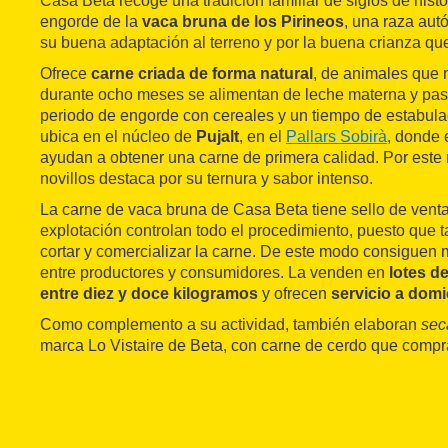
Casa Beta recoge una tradición familiar de siglos de histo
engorde de la
vaca bruna de los Pirineos
, una raza aut
su buena adaptación al terreno y por la buena crianza que
Ofrece
carne criada de forma natural
, de animales que 
durante ocho meses se alimentan de leche materna y pa
periodo de engorde con cereales y un tiempo de estabula
ubica en el núcleo de
Pujalt
, en el
Pallars Sobirà
, donde 
ayudan a obtener una carne de primera calidad. Por este 
novillos destaca por su ternura y sabor intenso.
La carne de vaca bruna de Casa Beta tiene sello de venta
explotación controlan todo el procedimiento, puesto que
cortar y comercializar la carne. De este modo consiguen m
entre productores y consumidores. La venden en
lotes d
entre diez y doce kilogramos
y ofrecen
servicio a domic
Como complemento a su actividad, también elaboran
sec
marca Lo Vistaire de Beta, con carne de cerdo que compr