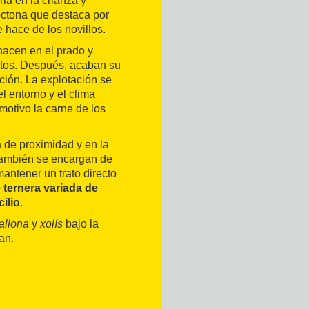
ria en la crianza y
óctona que destaca por
 hace de los novillos.
nacen en el prado y
stos. Después, acaban su
ción. La explotación se
el entorno y el clima
motivo la carne de los
 de proximidad y en la
 también se encargan de
antener un trato directo
e ternera variada de
ilio
.
allona
y
xolís
bajo la
an.