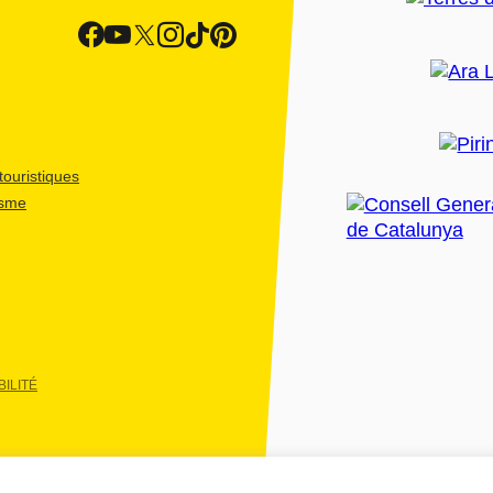
ouristiques
isme
ILITÉ