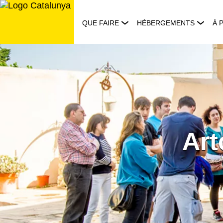
Aller
au
QUE FAIRE
HÉBERGEMENTS
À 
contenu
Art