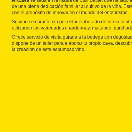
Artcava
se sitúa en la masía de Can Batlle, que ha sido 
de una plena dedicación familiar al cultivo de la viña. E
con el propósito de innovar en el mundo del enoturismo.
Su vino se caracteriza por estar elaborado de forma totalm
utilizando las variedades chardonnay, macabeo, parellada, 
Ofrece servicio de visita guiada a la bodega con degusta
dispone de un taller para elaborar tu propio cava, descub
la creación de este espumoso vino.