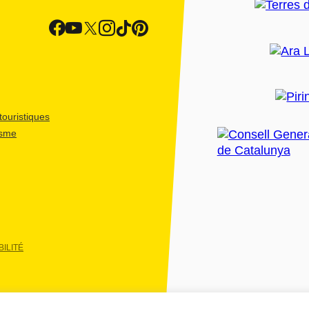
ouristiques
isme
ILITÉ