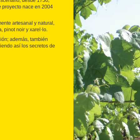
escenario, desde 1730,
ste proyecto nace en 2004
ente artesanal y natural,
pinot noir y xarel·lo.
ción; además, también
riendo así los secretos de