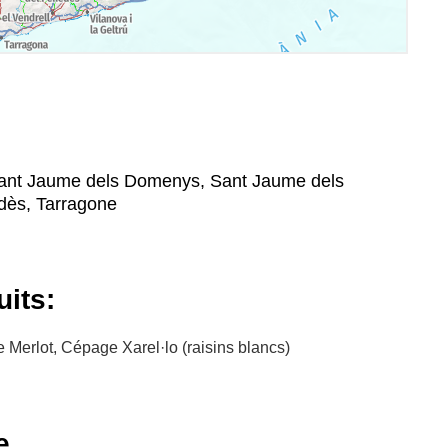
Sant Jaume dels Domenys, Sant Jaume dels
dès, Tarragone
uits:
erlot, Cépage Xarel·lo (raisins blancs)
e