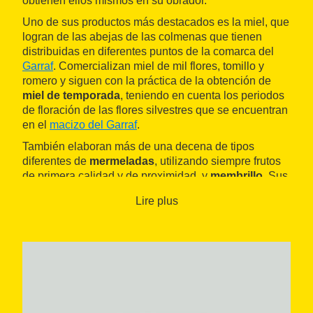
obtienen ellos mismos en su obrador.
Uno de sus productos más destacados es la miel, que
logran de las abejas de las colmenas que tienen
distribuidas en diferentes puntos de la comarca del
Garraf
. Comercializan miel de mil flores, tomillo y
romero y siguen con la práctica de la obtención de
miel de temporada
, teniendo en cuenta los periodos
de floración de las flores silvestres que se encuentran
en el
macizo del Garraf
.
También elaboran más de una decena de tipos
diferentes de
mermeladas
, utilizando siempre frutos
de primera calidad y de proximidad, y
membrillo
. Sus
productos se pueden encontrar en su tienda de
Sitges
Lire plus
o bien también se puede comprar a través de su web.