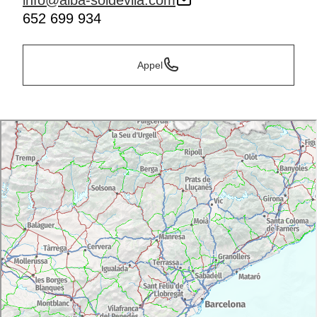
info@alba-soldevila.com
652 699 934
Appel