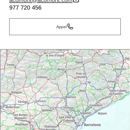
acomont@acomont.com
977 720 456
Appel