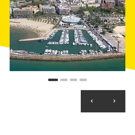
d’augmentation de la surface dédiée au port à sec, qui
passerait des quarante places actuelles à soixante.
Depuis la mer, le port est facile à repérer grâce au
phare de Salou
, dont la portée est de vingt milles. Le
quai d’attente et la station de carburant se trouvent à
bâbord, juste après l’entrée dans le port.