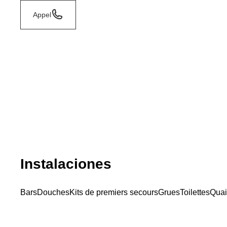
Appel
Instalaciones
Bars
Douches
Kits de premiers secours
Grues
Toilettes
Quai