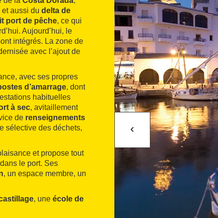
e de la
Costa Dorada
,
, et aussi du
delta de
it port de pêche
, ce qui
d’hui. Aujourd’hui, le
ont intégrés. La zone de
dernisée avec l’ajout de
sance, avec ses propres
postes d’amarrage
, dont
restations habituelles
ort à sec
, avitaillement
rvice de
renseignements
te sélective des déchets,
plaisance et propose tout
dans le port. Ses
n
, un espace membre, un
astillage
, une
école de