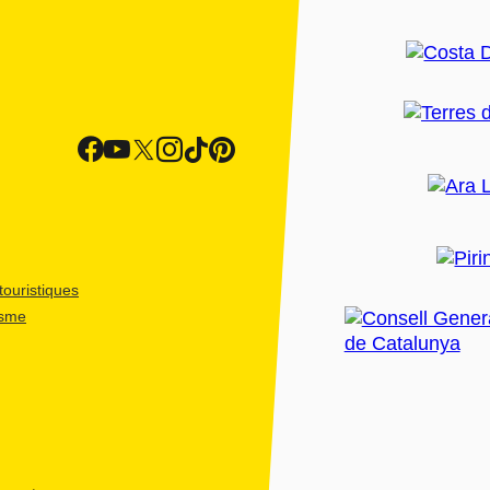
ouristiques
isme