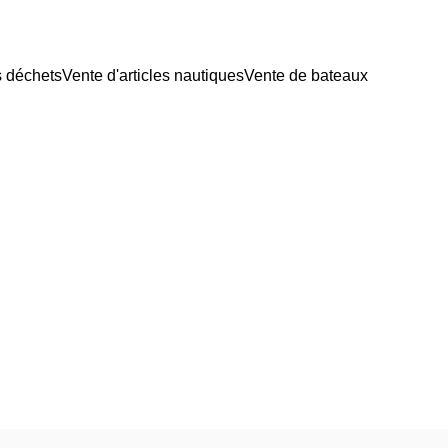
s déchets
Vente d'articles nautiques
Vente de bateaux