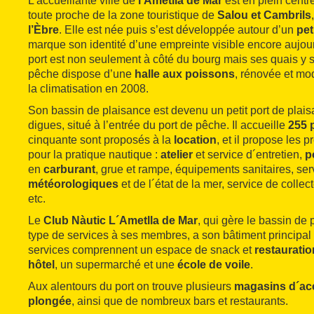
L’accueillante ville de
l’Ametlla de Mar
est en plein centr
toute proche de la zone touristique de
Salou et Cambrils
l’Èbre
. Elle est née puis s’est développée autour d’un
pet
marque son identité d’une empreinte visible encore aujour
port est non seulement à côté du bourg mais ses quais y s
pêche dispose d’une
halle aux poissons
, rénovée et mo
la climatisation en 2008.
Son bassin de plaisance est devenu un petit port de plai
digues, situé à l’entrée du port de pêche. Il accueille
255 
cinquante sont proposés à la
location
, et il propose les p
pour la pratique nautique :
atelier
et service d´entretien,
p
en
carburant
, grue et rampe, équipements sanitaires, se
météorologiques
et de l´état de la mer, service de collec
etc.
Le
Club Nàutic L´Ametlla de Mar
, qui gère le bassin de 
type de services à ses membres, a son bâtiment principal 
services comprennent un espace de snack et
restauratio
hôtel
, un supermarché et une
école de voile
.
Aux alentours du port on trouve plusieurs
magasins d´acc
plongée
, ainsi que de nombreux bars et restaurants.