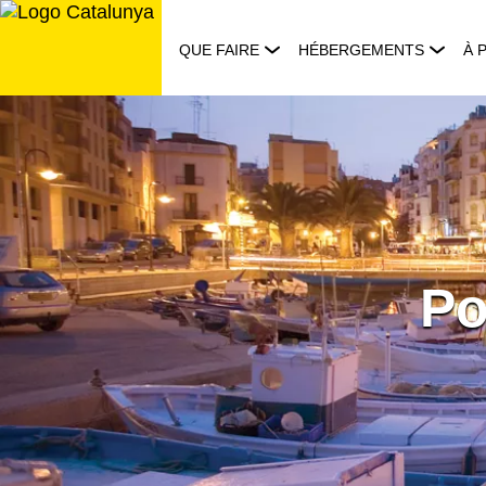
Aller
au
QUE FAIRE
HÉBERGEMENTS
À 
contenu
Po