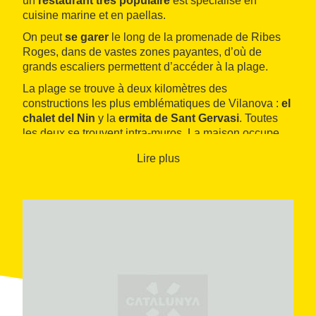
un
restaurant très populaire
est spécialisé en
cuisine marine et en paellas.
On peut
se garer
le long de la promenade de Ribes
Roges, dans de vastes zones payantes, d’où de
grands escaliers permettent d’accéder à la plage.
La plage se trouve à deux kilomètres des
constructions les plus emblématiques de Vilanova :
el
chalet del Nin
y la
ermita de Sant Gervasi
. Toutes
les deux se trouvent intra-muros. La maison occupe
l’endroit d’une ancienne tour de défense et d’un fortin.
Lire plus
L’ermitage, construit en 1566, est situé tout près et
dédié aux saints Gervasio et Protasio, qui d’après la
tradition défendirent la région contre la peste.