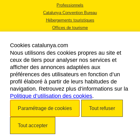
Professionnels
Catalunya Convention Bureau
Hébergements touristiques
Offices de tourisme
Cookies catalunya.com
Nous utilisons des cookies propres au site et
ceux de tiers pour analyser nos services et
afficher des annonces adaptées aux
MENTIONS LÉGALES
préférences des utilisateurs en fonction d’un
RÈGLES DE CONFIDENTIALITÉ
profil élaboré à partir de leurs habitudes de
COOKIES
navigation. Retrouvez plus d’informations sur la
Politique d’utilisation des cookies
ACCESSIBILITÉ
.
Paramétrage de cookies
Tout refuser
Copyright © 2026. Tourisme de la Catalogne. Tous droits réservés.
Tout accepter