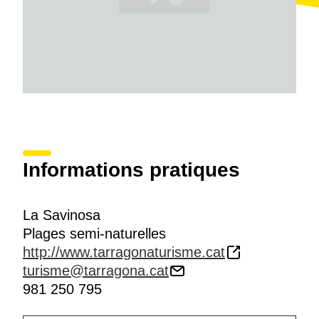
Antoni
, la seule porte d’origine de l’ancienne muraille
romaine toujours conservée, et la
place du forum
,
cœur administratif de l’époque.
Informations pratiques
La Savinosa
Plages semi-naturelles
http://www.tarragonaturisme.cat
turisme@tarragona.cat
981 250 795