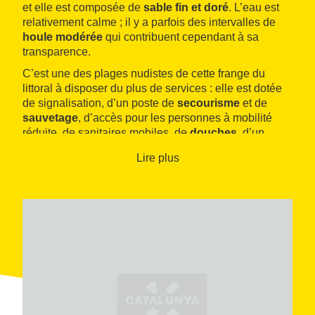
et elle est composée de
sable fin et doré
. L’eau est
relativement calme ; il y a parfois des intervalles de
houle modérée
qui contribuent cependant à sa
transparence.
C’est une des plages nudistes de cette frange du
littoral à disposer du plus de services : elle est dotée
de signalisation, d’un poste de
secourisme
et de
sauvetage
, d’accès pour les personnes à mobilité
réduite, de sanitaires mobiles, de
douches
, d’un
service de
location de chaises longues et de
Lire plus
parasols
et d’une zone de
stationnement
pour les
véhicules.
Il est habituel d’y rencontrer des utilisateurs
d’embarcations nautiques. Cela est dû à la relative
proximité du
port de plaisance de Tarragone
, qui
propose des
embarcations à louer
et
433 postes
d’amarrage
.
À moins de deux kilomètres de La Savinosa, il est
possible de visiter deux vestiges emblématiques du
passé romain de Tarragone : le
portail de Sant