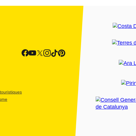
ouristiques
isme