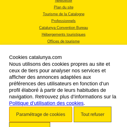
Newsletter
Plan du site
Tourisme de la Catalogne
Professionnels
Catalunya Convention Bureau
Hébergements touristiques
Offices de tourisme
Cookies catalunya.com
Nous utilisons des cookies propres au site et
ceux de tiers pour analyser nos services et
afficher des annonces adaptées aux
MENTIONS LÉGALES
préférences des utilisateurs en fonction d’un
RÈGLES DE CONFIDENTIALITÉ
profil élaboré à partir de leurs habitudes de
COOKIES
navigation. Retrouvez plus d’informations sur la
Politique d’utilisation des cookies
ACCESSIBILITÉ
.
Paramétrage de cookies
Tout refuser
Copyright © 2026. Tourisme de la Catalogne. Tous droits réservés.