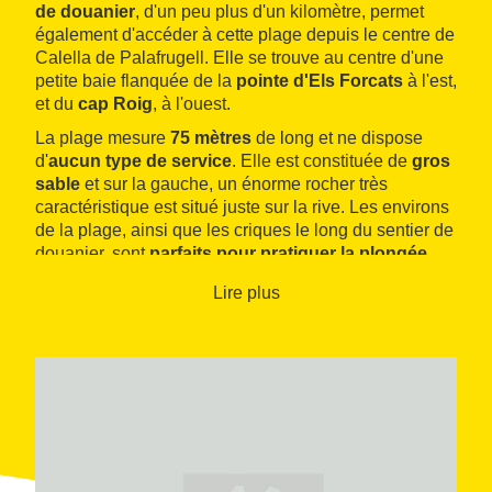
de douanier
, d'un peu plus d'un kilomètre, permet
également d'accéder à cette plage depuis le centre de
Calella de Palafrugell. Elle se trouve au centre d'une
petite baie flanquée de la
pointe
d'Els Forcats
à l'est,
et du
cap Roig
, à l'ouest.
La plage mesure
75 mètres
de long et ne dispose
d'
aucun type de service
. Elle est constituée de
gros
sable
et sur la gauche, un énorme rocher très
caractéristique est situé juste sur la rive. Les environs
de la plage, ainsi que les criques le long du sentier de
douanier, sont
parfaits pour pratiquer la plongée
.
Près de la plage se trouvent le
château
et
le jardin
Lire plus
botanique Cap Roig
, construit au début du siècle
dernier. On peut y visiter de spectaculaires terrasses
arborées qui se penchent de façon vertigineuse sur la
mer, avec un bel échantillon de végétation
méditerranéenne, tropicale et subtropicale. Ces
jardins accueillent chaque été le prestigieux
festival
de musique Jardins del Cap Roig
.
Visite virtuelle