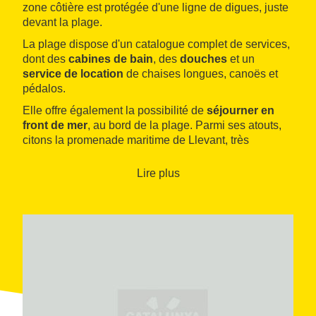
zone côtière est protégée d'une ligne de digues, juste
devant la plage.
La plage dispose d'un catalogue complet de services,
dont des
cabines de bain
, des
douches
et un
service de location
de chaises longues, canoës et
pédalos.
Elle offre également la possibilité de
séjourner en
front de mer
, au bord de la plage. Parmi ses atouts,
citons la promenade maritime de Llevant, très
agréable, qui conduit jusqu'aux plages de l'
Esquirol
et de
Vilafortuny
.
Lire plus
Pour les promeneurs, la plage du Cap de Sant Pere
se trouve non loin de deux bâtiments emblématiques
de la commune : la
tour Vella
et le
château de
Vilafortuny
, construit au XIIe siècle et classé
bien
culturel d'intérêt national
.