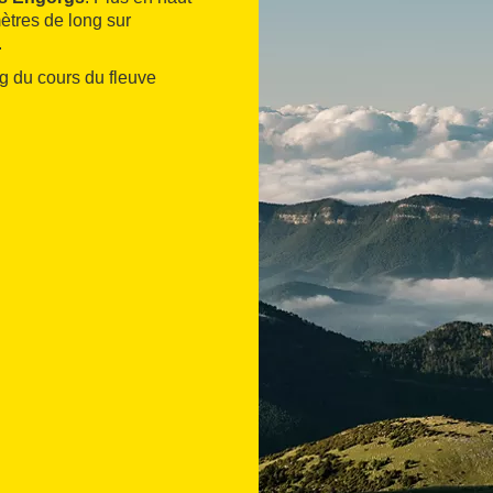
mètres de long sur
.
ng du cours du fleuve