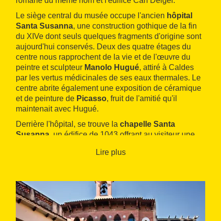
romane du même nom et l'édifice Can Delger.
Le siège central du musée occupe l'ancien
hôpital
Santa Susanna
, une construction gothique de la fin
du XIVe dont seuls quelques fragments d'origine sont
aujourd'hui conservés. Deux des quatre étages du
centre nous rapprochent de la vie et de l'œuvre du
peintre et sculpteur
Manolo Hugué
, attiré à Caldes
par les vertus médicinales de ses eaux thermales. Le
centre abrite également une exposition de céramique
et de peinture de
Picasso
, fruit de l'amitié qu'il
maintenait avec Hugué.
Derrière l'hôpital, se trouve la
chapelle Santa
Susanna
, un édifice de 1043 offrant au visiteur une
projection multimédia sur le patrimoine et l'histoire de
Lire plus
la municipalité à travers le thermalisme, ainsi que des
pièces archéologiques des différentes périodes.
Le
siège central
du Thermalia Musée de Caldes de
Montbui accueille plusieurs ateliers didactiques sur le
thermalisme et l'œuvre de Manolo Hugué et de Pablo
Picasso.