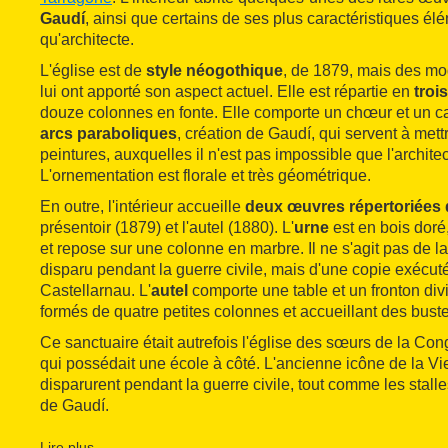
Gaudí
, ainsi que certains de ses plus caractéristiques él
qu'architecte.
L'église est de
style néogothique
, de 1879, mais des mod
lui ont apporté son aspect actuel. Elle est répartie en
troi
douze colonnes en fonte. Elle comporte un chœur et un ca
arcs paraboliques
, création de Gaudí, qui servent à mett
peintures, auxquelles il n'est pas impossible que l'architect
L'ornementation est florale et très géométrique.
En outre, l'intérieur accueille
deux œuvres répertoriées
présentoir (1879) et l'autel (1880). L'
urne
est en bois doré
et repose sur une colonne en marbre. Il ne s'agit pas de la
disparu pendant la guerre civile, mais d'une copie exécut
Castellarnau. L'
autel
comporte une table et un fronton divi
formés de quatre petites colonnes et accueillant des bust
Ce sanctuaire était autrefois l'église des sœurs de la Co
qui possédait une école à côté. L'ancienne icône de la Vie
disparurent pendant la guerre civile, tout comme les stal
de Gaudí.
L'édifice accueille régulièrement des actes liturgiques et
Lire plus