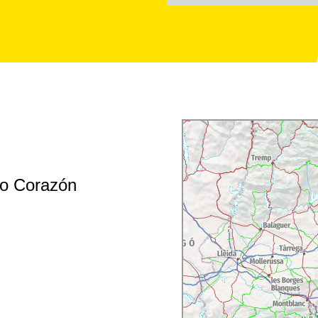
credi, jeudi et samedi à
30.
do Corazón