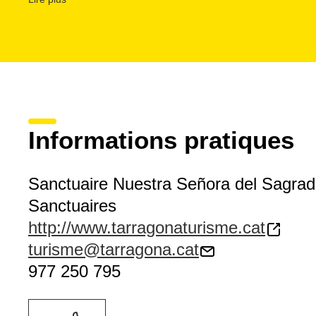
religieuses. Il se visite aux horaires du culte le mardi, mer
19 h et le dimanche et les jours fériés de précepte à 12 h 
Informations pratiques
Sanctuaire Nuestra Señora del Sagra
Sanctuaires
http://www.tarragonaturisme.cat
turisme@tarragona.cat
977 250 795