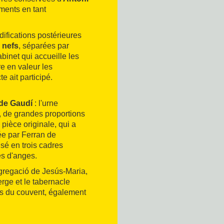
éments en tant
ifications postérieures
s nefs
, séparées par
binet qui accueille les
re en valeur les
e ait participé.
 de Gaudí
: l'urne
, de grandes proportions
 pièce originale, qui a
ée par Ferran de
sé en trois cadres
es d'anges.
ngregació de Jesús-Maria,
rge et le tabernacle
les du couvent, également
 des cérémonies