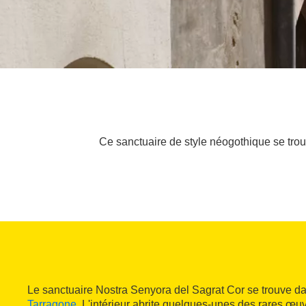
Ce sanctuaire de style néogothique se trouv
Le sanctuaire Nostra Senyora del Sagrat Cor se trouve da
Tarragone
. L'intérieur abrite quelques-unes des rares œu