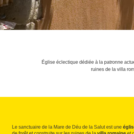
Église éclectique dédiée à la patronne actue
ruines de la villa ro
Le sanctuaire de la Mare de Déu de la Salut est une
égli
de forêt et construite sur les ruines de la
villa romaine
et d