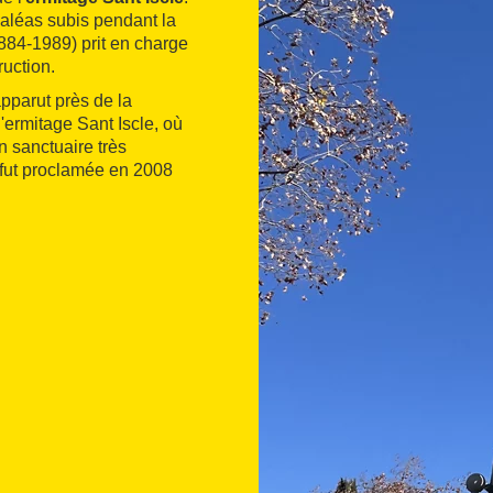
 aléas subis pendant la
1884-1989) prit en charge
ruction.
pparut près de la
'ermitage Sant Iscle, où
n sanctuaire très
t fut proclamée en 2008