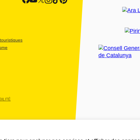
ouristiques
isme
ILITÉ