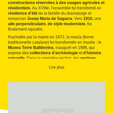
constructions
réservées à des usages agricoles et
résidentiels
. Au XVIIIe, l’ensemble fut transformé en
résidence d’été
de la famille du dramaturge et
romancier
Josep Maria de Sagarra
. Vers
1910
, une
aile perpendiculaire, de style moderniste
, fut
finalement rajoutée.
Rachetée par la mairie en 1972, la masía (ferme
traditionnelle catalane) fut transformée en musée : le
Museu Torre Balldovina
, inauguré en 1986, qui
expose des
collections
d’archéologie
et
d’histoire
naturelle.
Dans la première section, les
vestiges
ibères
découverts dans le
village du
mont Castellar
,
Lire plus
comme un
chenet zoomorphe en fer
, ainsi que les
pièces médiévales du moulin de Ribé
et du
Mas
Fonollar
, sont dignes de mention. Des
expositions
temporaires
d’art sont également organisées.
L’édifice abrite également les
archives
historiques
de la ville
, qui rassemblent la documentation
municipale antérieure à 1945.