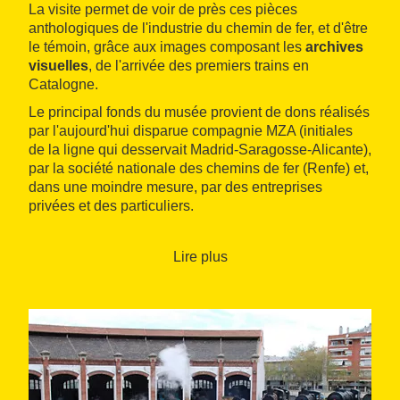
La visite permet de voir de près ces pièces
anthologiques de l'industrie du chemin de fer, et d'être
le témoin, grâce aux images composant les
archives
visuelles
, de l'arrivée des premiers trains en
Catalogne.
Le principal fonds du musée provient de dons réalisés
par l'aujourd'hui disparue compagnie MZA (initiales
de la ligne qui desservait Madrid-Saragosse-Alicante),
par la société nationale des chemins de fer (Renfe) et,
dans une moindre mesure, par des entreprises
privées et des particuliers.
Pour compléter ce fonds, le musée possède
également deux précieuses ressources : une
Lire plus
bibliothèque monographique
, mise à jour en
permanence, et un montage
audiovisuel
retraçant
l'histoire de notre chemin de fer à travers un parcours
émouvant et didactique.