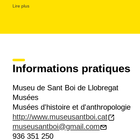
Lire plus
D´autre part, la
tour de Benviure
, ou de Joan Ier, présent
ses origines remontent à l´époque romane.
Le musée possède également une
bibliothèque annexe
divers
fonds graphiques
. Sa
boutique
propose aussi d
publications et des articles à offrir.
La
maison traditionnelle Can Barraquer
, où a vécu et 
politique Rafael de Casanovas, est actuellement en phase
bientôt le siège principal du musée municipal.
Informations pratiques
Museu de Sant Boi de Llobregat
Musées
Musées d'histoire et d'anthropologie
http://www.museusantboi.cat
museusantboi@gmail.com
936 351 250