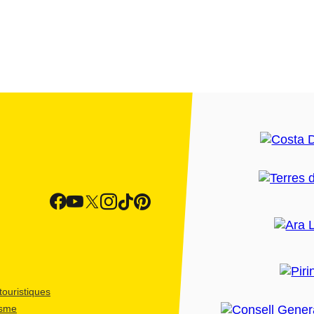
ouristiques
isme