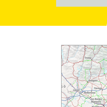
e un plan circulaire, et
, une
hémérothèque
et
e nombreuses
est mort le célèbre homme
 de rénovation et sera