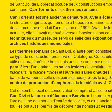
de Sant Boi de Llobregat occupe deux constructions emb
commune,
Can Torrents
et les
thermes romains
.
Can Torrents
est une ancienne demeure du
XVIe siècle
la structure originale, qui remonte à l´époque romaine, a 
de la commune en a fait l'acquisition en 1996. Avant de lui
actuelle, elle lui avait attribué diverses fonctions, dont cel
techniques du musée
, de servir de
salle des expositio
archives historiques municipales
.
Les
thermes romains
de Sant Boi, d´autre part, constitu
ce type de construction préservé en Catalogne. Construit
utilisés durant près de trois cents ans. Le complexe est f
parallèles
: l'un abritant les
salles froides
(le vestiaire, le
piscinalis, la piscine froide
) et l'autre les
salles chaudes
(
bains de vapeur et celle des bains chauds). Sous le
frigi
centre de production d´amphores
du
Ier siècle av. J.-C
Cet ensemble local de conservation comprend aussi le
si
Can Diví
et la
tour de défense de Benviure
. Le premier
l'arc de l'une des portes d'entrée de la ville, et d'un anci
fouilles ont aussi permis de découvrir de nombreux
vesti
´époque médiévale
.