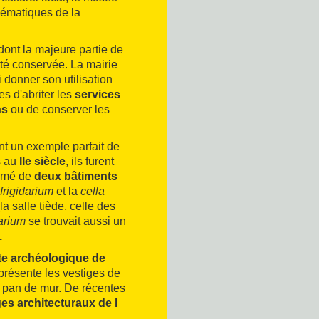
lématiques de la
dont la majeure partie de
été conservée. La mairie
 donner son utilisation
les d'abriter les
services
ns
ou de conserver les
ent un exemple parfait de
s au
IIe siècle
, ils furent
ormé de
deux bâtiments
frigidarium
et la
cella
la salle tiède, celle des
darium
se trouvait aussi un
.
te archéologique de
 présente les vestiges de
en pan de mur. De récentes
ges architecturaux de l