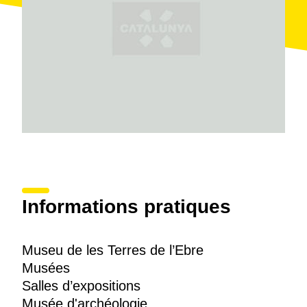
sur les
gisements de la Moleta del Remei
, à Alcanar.
Le troisième axe thématique est dédié au riche
patrimoine naturel
du Montsià, sa flore et sa faune, et
englobe un vaste espace géographique allant de la
chaîne montagneuse aux Ports.
Le Museu del Monstià offre également un grand choix
de services parallèles : des activités didactiques, des
visites guidées, une salle de documentation et un
fonds audiovisuel.
Informations pratiques
Museu de les Terres de l’Ebre
Musées
Salles d’expositions
Musée d'archéologie