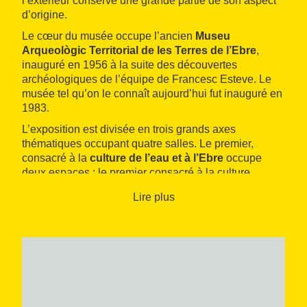
l’extérieur conserve une grande partie de son aspect
d’origine.
Le cœur du musée occupe l’ancien
Museu
Arqueològic Territorial de les Terres de l’Ebre
,
inauguré en 1956 à la suite des découvertes
archéologiques de l’équipe de Francesc Esteve. Le
musée tel qu’on le connaît aujourd’hui fut inauguré en
1983.
L’exposition est divisée en trois grands axes
thématiques occupant quatre salles. Le premier,
consacré à la
culture de l’eau et à l’Ebre
occupe
deux espaces : le premier consacré à la culture
hydrologique et le second dédié au produit typique de
Lire plus
ce paysage, à savoir le riz.
Le second axe thématique accueille des pièces
provenant de
fouilles archéologiques
réalisées
depuis 1956. On peut y admirer des vestiges datant
du paléolithique à l’époque romaine, provenant à la
fois de la commune et des environs. Les plus
remarquables sont celles issues de fouilles réalisées