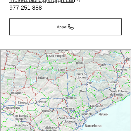
museu.biblic@arqtgn.cat
977 251 888
Appel