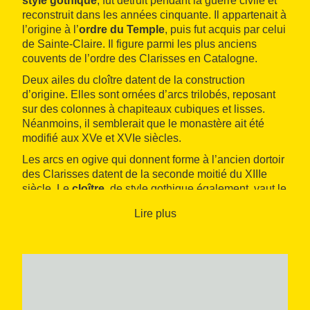
style gothique
, fut détruit pendant la guerre civile et
reconstruit dans les années cinquante. Il appartenait à
l’origine à l’
ordre du Temple
, puis fut acquis par celui
de Sainte-Claire. Il figure parmi les plus anciens
couvents de l’ordre des Clarisses en Catalogne.
Deux ailes du cloître datent de la construction
d’origine. Elles sont ornées d’arcs trilobés, reposant
sur des colonnes à chapiteaux cubiques et lisses.
Néanmoins, il semblerait que le monastère ait été
modifié aux XVe et XVIe siècles.
Les arcs en ogive qui donnent forme à l’ancien dortoir
des Clarisses datent de la seconde moitié du XIIIe
siècle. Le
cloître
, de style gothique également, vaut le
détour.
Lire plus