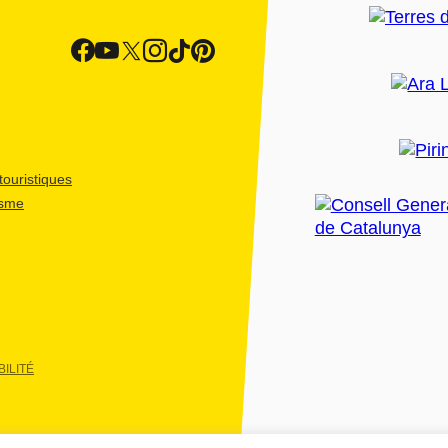
ouristiques
isme
ILITÉ