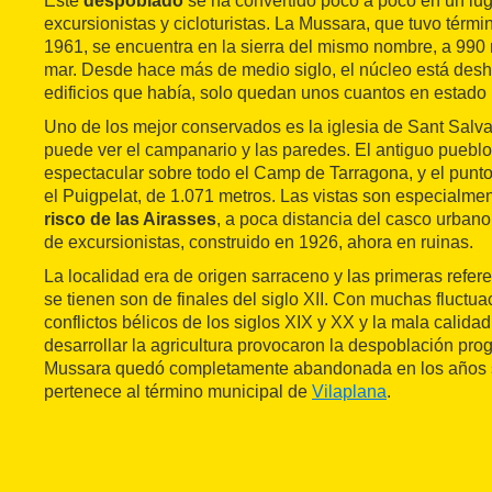
Este
despoblado
se ha convertido poco a poco en un lu
excursionistas y cicloturistas. La Mussara, que tuvo térm
1961, se encuentra en la sierra del mismo nombre, a 990 m
mar. Desde hace más de medio siglo, el núcleo está desha
edificios que había, solo quedan unos cuantos en estado 
Uno de los mejor conservados es la iglesia de Sant Salvad
puede ver el campanario y las paredes. El antiguo pueblo
espectacular sobre todo el Camp de Tarragona, y el punto 
el Puigpelat, de 1.071 metros. Las vistas son especialme
risco de las Airasses
, a poca distancia del casco urbano
de excursionistas, construido en 1926, ahora en ruinas.
La localidad era de origen sarraceno y las primeras refe
se tienen son de finales del siglo XII. Con muchas fluctua
conflictos bélicos de los siglos XIX y XX y la mala calidad
desarrollar la agricultura provocaron la despoblación pro
Mussara quedó completamente abandonada en los años 
pertenece al término municipal de
Vilaplana
.