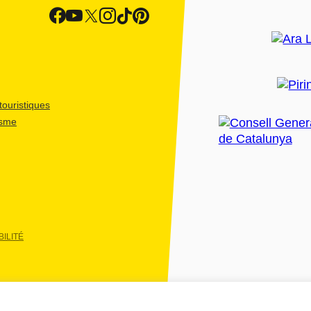
ouristiques
isme
ILITÉ