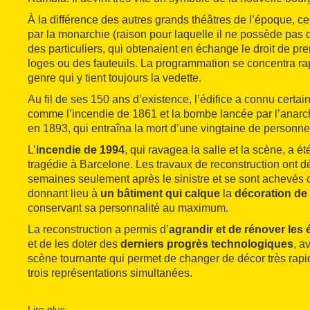
À la différence des autres grands théâtres de l’époque, cel
par la monarchie (raison pour laquelle il ne possède pas 
des particuliers, qui obtenaient en échange le droit de p
loges ou des fauteuils. La programmation se concentra ra
genre qui y tient toujours la vedette.
Au fil de ses 150 ans d’existence, l’édifice a connu certai
comme l’incendie de 1861 et la bombe lancée par l’anarc
en 1893, qui entraîna la mort d’une vingtaine de personne
L’
incendie de 1994
, qui ravagea la salle et la scène, a
tragédie à Barcelone. Les travaux de reconstruction ont 
semaines seulement après le sinistre et se sont achevés c
donnant lieu à
un bâtiment qui calque
la
décoration de 
conservant sa personnalité au maximum.
La reconstruction a permis d’
agrandir et de rénover le
et de les doter des
derniers progrès technologiques
, a
scène tournante qui permet de changer de décor très rap
trois représentations simultanées.
Après la reconstruction, le théâtre est devenu une propriét
actuellement conjointement à la Generalitat de Catalunya,
Lire plus