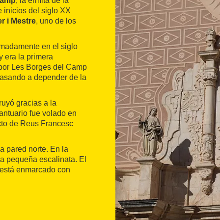
Camp
, la ermita de la
 inicios del siglo XX
 i Mestre
, uno de los
imadamente en el siglo
y era la primera
 por Les Borges del Camp
 pasando a depender de la
ruyó gracias a la
santuario fue volado en
ecto de Reus Francesc
a pared norte. En la
na pequeña escalinata. El
r, está enmarcado con