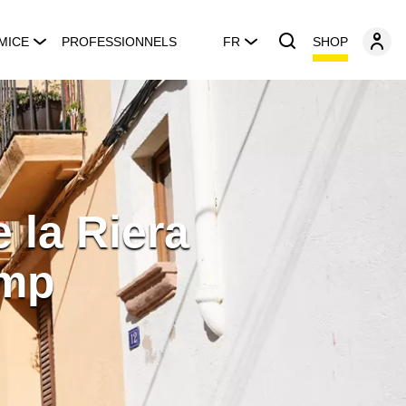
SHOP
MICE
PROFESSIONNELS
FR
 la Riera
amp