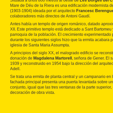
Situada a unos 800 metros al oeste de
Les Borges del 
Mare de Déu de la Riera es una edificación modernista de
(1903-1904) ideada por el arquitecto
Francesc Berenguer
colaboradores más directos de Antoni Gaudí.
Antes había un templo de origen románico, datado aprox
XII. Este primitivo templo está dedicado a Sant Bartomeu 
parroquia de la población. El crecimiento experimentado
durante los siguientes siglos hizo que la ermita acabara
iglesia de Santa Maria Assumpta.
A principios del siglo XX, el malogrado edificio se reconst
donación de
Magdalena Martorell
, señora de Gener. El 
1939 y reconstruido en 1954 bajo la dirección del arquit
Adell.
Se trata una ermita de planta central y un campanario en l
fachada principal presenta una puerta levantada sobre u
conjunto, igual que las tres ventanas de la parte superio
decoración de obra vista.